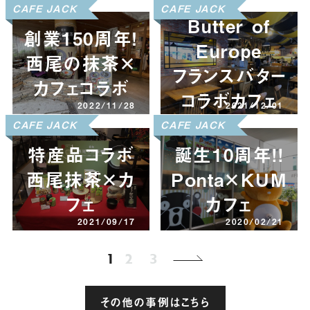
CAFE JACK
CAFE JACK
Butter of
創業150周年！
Europe
西尾の抹茶×
フランスバター
カフェコラボ
コラボカフェ
2022/11/28
2021/12/01
CAFE JACK
CAFE JACK
特産品コラボ
誕生10周年!!
西尾抹茶×カ
Ponta×KUMA
フェ
カフェ
2021/09/17
2020/02/21
1
2
3
その他の事例はこちら