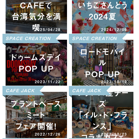
CAFEで
いちごさんどう
台湾気分を満
2024夏
喫
2025/04/28
2024/12/09
CAFE JACK
SPACE CREATION
CAFE JACK
SPACE CREATION
ロードモバイ
ドゥームズデイ
ル
POP UP
POP UP
2023/11/22
2023/10/13
フランス産チー
CAFE JACK
CAFE JACK
プラントベース
ズ
ミート
「イル・ド・フラ
フェア開催！
ンス」
コラボカフェ
2022/12/26
2022/12/23