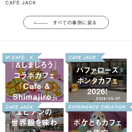
CAFE JACK
すべての事例に戻る
CAFE JACK
IP CAFÉ
CAFE JACK
『&しまじろう』
バファローズ
コラボカフェ
ポンタカフェ
『Cafe &
2026！
Shimajiro』
2026/05/29
2026/05/07
CAFE JACK
CAFE JACK
EXPERIENCE CREATION
エビアンの
世界観を味わ
ポケともカフェ