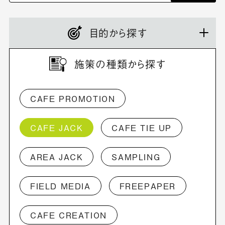
目的から探す
施策の種類から探す
CAFE PROMOTION
CAFE JACK
CAFE TIE UP
AREA JACK
SAMPLING
FIELD MEDIA
FREEPAPER
CAFE CREATION