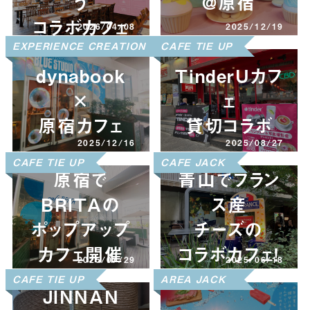
う
@原宿
コラボカフェ
2026/04/08
2025/12/19
CAFE JACK
EXPERIENCE CREATION
CAFE JACK
CAFE TIE UP
dynabook
TinderUカフ
×
ェ
原宿カフェ
貸切コラボ
2025/12/16
2025/08/27
CAFE JACK
CAFE TIE UP
CAFE JACK
原宿で
青山でフラン
BRITAの
ス産
ポップアップ
チーズの
カフェ開催
コラボカフェ！
2025/07/29
2025/06/18
CAFE JACK
CAFE TIE UP
CAFE JACK
CAFE TIE UP
AREA JACK
JINNAN