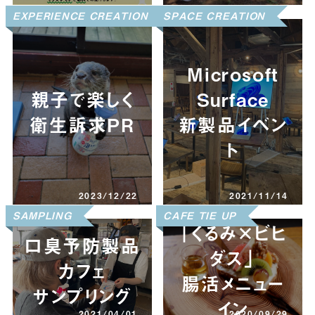
EXPERIENCE CREATION
SPACE CREATION
Microsoft
親子で楽しく
Surface
衛生訴求PR
新製品イベン
ト
2023/12/22
2021/11/14
SAMPLING
CAFE TIE UP
「くるみ×ビヒ
口臭予防製品
ダス」
カフェ
腸活メニュー
サンプリング
イン
2021/04/01
2020/09/29