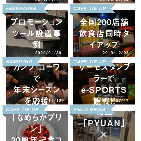
FIELD MEDIA
FREEPAPER
CAFE TIE UP
プロモーション
全国200店舗
ツール設置事
飲食店同時タ
例
イアップ
2020/01/30
2019/12/02
SAMPLING
CAFE TIE UP
カンゾ コーワ
サーモスタンブ
で
ラーで
年末シーズン
e-SPORTS
を応援
観戦!!
2019/11/12
2019/07/17
花王
CAFE TIE UP
FIELD MEDIA
「なめらかプリ
「PYUAN」
ン」
×
20周年記念コ