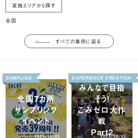
実施エリアから探す
全国
すべての事例に戻る
SAMPLING
EXPERIENCE CREATION
みんなで目指
全国7カ所
そう！
サンプリング
ごみゼロ大作
イベント
戦
Part2
2024/10/03
2024/10/03