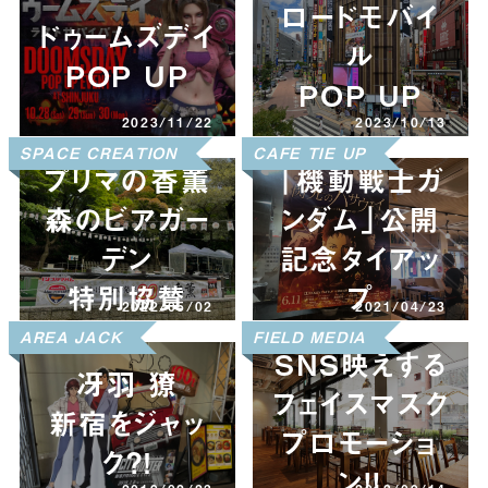
ロードモバイ
ドゥームズデイ
ル
POP UP
POP UP
2023/11/22
2023/10/13
SPACE CREATION
CAFE TIE UP
プリマの香薫
「機動戦士ガ
森のビアガー
ンダム」公開
デン
記念タイアッ
特別協賛
プ
2022/05/02
2021/04/23
AREA JACK
FIELD MEDIA
SNS映えする
冴羽 獠
フェイスマスク
新宿をジャッ
プロモーショ
ク？！
ン!!