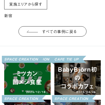
実施エリアから探す
新宿
すべての事例に戻る
EXPERIENCE CREATION
SPACE CREATION
CAFE TIE UP
BabyBjörn初
ミツカン
の
凹メシ食堂
コラボカフェ
2025/12/18
2025/04/25
CAFE JACK
SPACE CREATION
CAFE JACK
SPACE CREATION